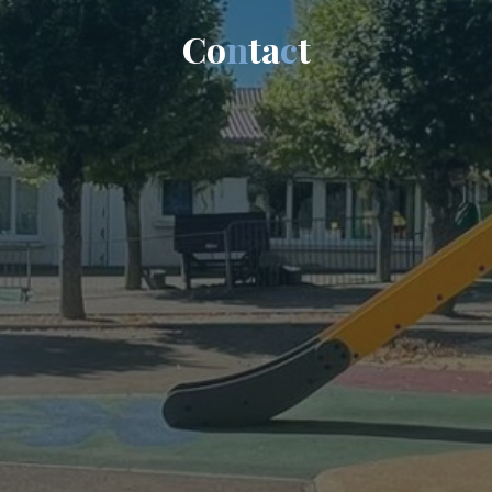
C
o
n
t
a
c
t