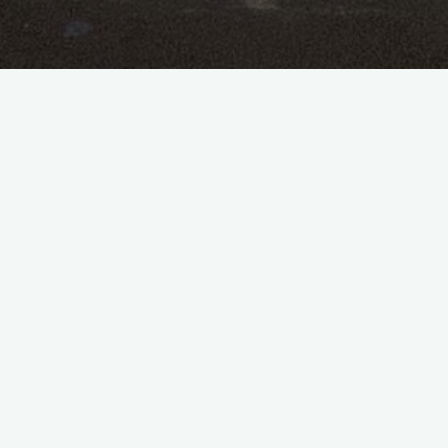
Nous situer
:
École Sainte Croix
16 place Stalingrad Lavaur
+